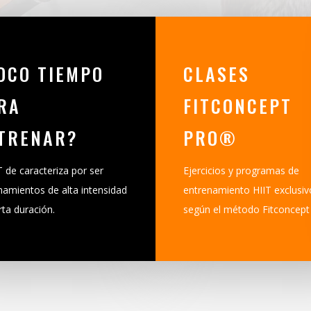
OCO TIEMPO
CLASES
RA
FITCONCEPT
TRENAR?
PRO®
T de caracteriza por ser
Ejercicios y programas de
namientos de alta intensidad
entrenamiento HIIT exclusiv
rta duración.
según el método Fitconcep