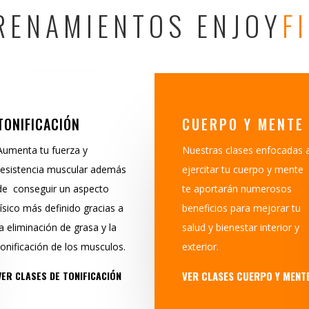
RENAMIENTOS ENJOY
F
TONIFICACIÓN
CUERPO Y MENTE
Aumenta tu fuerza y
Nuestras clases enfocadas 
resistencia muscular además
ejercitar tu cuerpo y mente
de conseguir un aspecto
te aportarán numerosos
físico más definido gracias a
beneficios para mejorar tu
la eliminación de grasa y la
salud y bienestar interior y
tonificación de los musculos.
exterior.
VER CLASES DE TONIFICACIÓN
VER CLASES CUERPO Y MENT