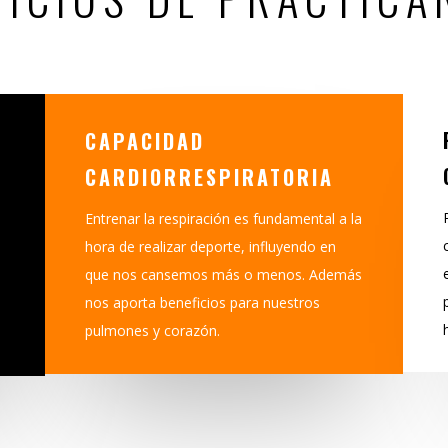
CAPACIDAD
CARDIORRESPIRATORIA
Entrenar la respiración es fundamental a la
hora de realizar deporte, influyendo en
que nos cansemos más o menos. Además
nos aporta beneficios para nuestros
pulmones y corazón.