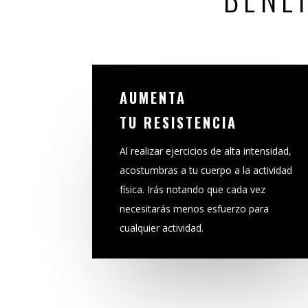
AUMENTA
TU RESISTENCIA
Al realizar ejercicios de alta intensidad,
acostumbras a tu cuerpo a la actividad
física. Irás notando que cada vez
necesitarás menos esfuerzo para
cualquier actividad.