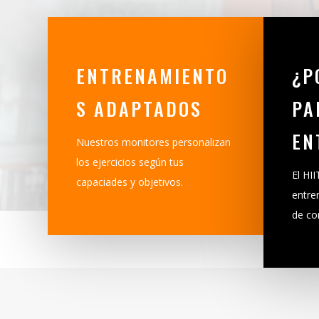
ENTRENAMIENTO
¿P
S ADAPTADOS
PA
EN
Nuestros monitores personalizan
los ejercicios según tus
El HII
capaciades y objetivos.
entre
de co