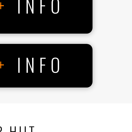
+
INFO
+
INFO
 HIIT