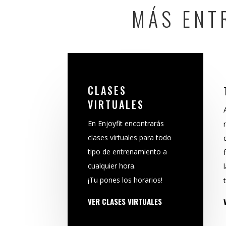
MÁS ENT
CLASES
VIRTUALES
En Enjoyfit encontrarás
clases virtuales para todo
tipo de entrenamiento a
cualquier hora.
¡Tu pones los horarios!
VER CLASES VIRTUALES